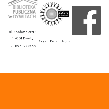
ul. Spółdzielcza 4
11-001 Dywity
Organ Prowadzący
tel. 89 512 00 52