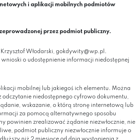
ernetowych i aplikacji mobilnych podmiotów
zeprowadzonej przez podmiot publiczny.
Krzysztof Włodarski, gokdywity
@wp.pl
.
wnioski o udostępnienie informacji niedostępnej
kacji mobilnej lub jakiegoś ich elementu. Można
ez odczytanie niedostępnego cyfrowo dokumentu,
ądanie, wskazanie, o którą stronę internetową lub
nformacji za pomocą alternatywnego sposobu
zny powinien zrealizować żądanie niezwłocznie, nie
żliwe, podmiot publiczny niezwłocznie informuje o
dłuższy niż 2 miesiące od dnia wystąpienia z