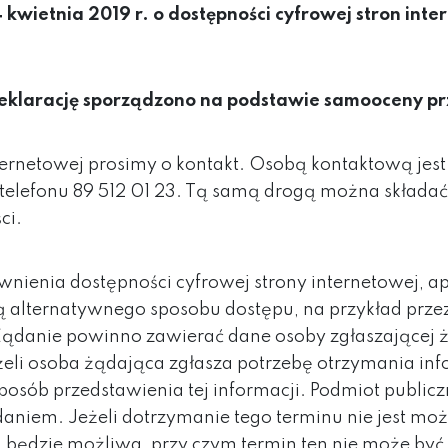
 kwietnia 2019 r. o dostępności cyfrowej stron int
eklarację sporządzono na podstawie samooceny pr
rnetowej prosimy o kontakt. Osobą kontaktową jest 
lefonu 89 512 01 23. Tą samą drogą można składać 
ci.
enia dostępności cyfrowej strony internetowej, apli
ą alternatywnego sposobu dostępu, na przykład prz
. Żądanie powinno zawierać dane osoby zgłaszającej ż
eżeli osoba żądająca zgłasza potrzebę otrzymania i
sposób przedstawienia tej informacji. Podmiot public
ądaniem. Jeżeli dotrzymanie tego terminu nie jest mo
będzie możliwa, przy czym termin ten nie może być 