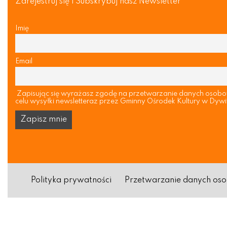
Zarejestruj się i Subskrybuj nasz Newsletter
Imię
Email
Zapisując się wyrażasz zgodę na przetwarzanie danych osob
celu wysyłki newsletteraz przez Gminny Ośrodek Kultury w Dywi
Polityka prywatności
Przetwarzanie danych o