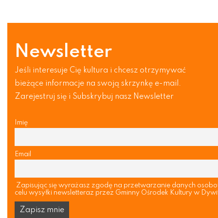
Newsletter
Jeśli interesuje Cię kultura i chcesz otrzymywać
bieżące informacje na swoją skrzynkę e-mail.
Zarejestruj się i Subskrybuj nasz Newsletter
Imię
Email
Zapisując się wyrażasz zgodę na przetwarzanie danych osob
celu wysyłki newsletteraz przez Gminny Ośrodek Kultury w Dywi