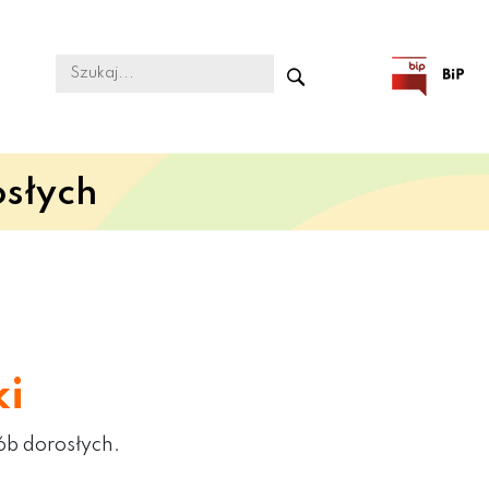
osłych
ki
ób dorosłych.