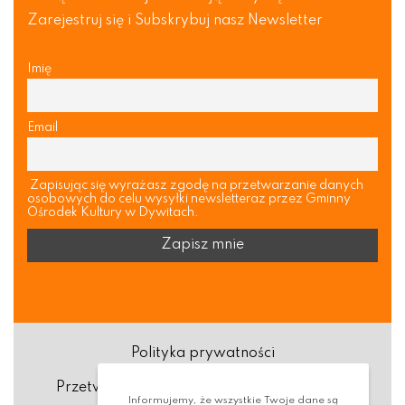
Zarejestruj się i Subskrybuj nasz Newsletter
Imię
Email
Zapisując się wyrażasz zgodę na przetwarzanie danych
osobowych do celu wysyłki newsletteraz przez Gminny
Ośrodek Kultury w Dywitach.
Polityka prywatności
Przetwarzanie danych osobowych (RODO)
Informujemy, że wszystkie Twoje dane są