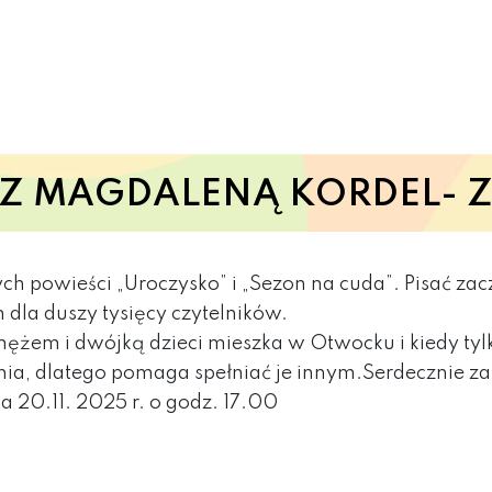
 Z MAGDALENĄ KORDEL- 
h powieści „Uroczysko” i „Sezon na cuda”. Pisać zacz
m dla duszy tysięcy czytelników.
ężem i dwójką dzieci mieszka w Otwocku i kiedy tyl
ia, dlatego pomaga spełniać je innym.Serdecznie za
a 20.11. 2025 r. o godz. 17.00