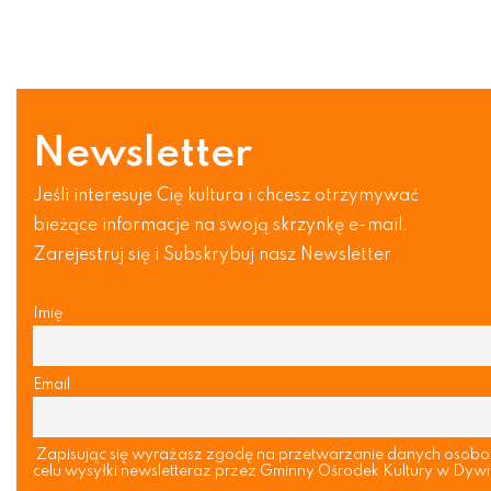
Newsletter
Jeśli interesuje Cię kultura i chcesz otrzymywać
bieżące informacje na swoją skrzynkę e-mail.
Zarejestruj się i Subskrybuj nasz Newsletter
Imię
Email
Zapisując się wyrażasz zgodę na przetwarzanie danych osob
celu wysyłki newsletteraz przez Gminny Ośrodek Kultury w Dywi