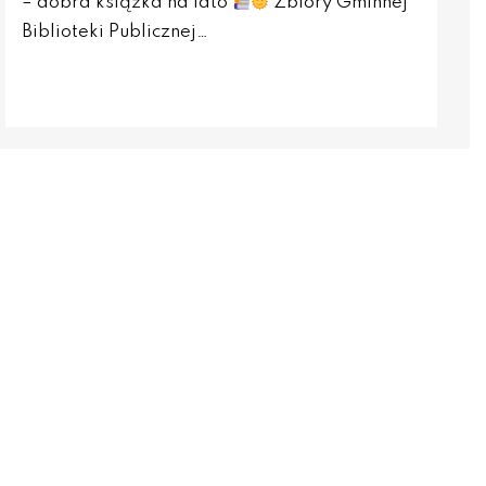
– dobra książka na lato
Zbiory Gminnej
Biblioteki Publicznej…