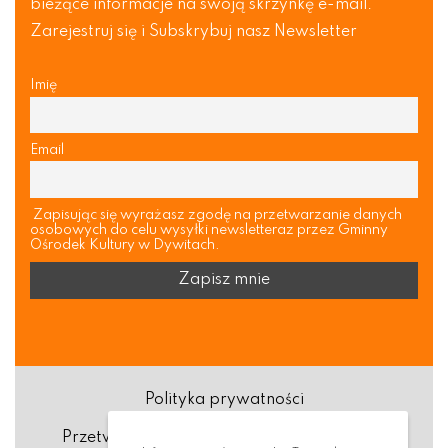
bieżące informacje na swoją skrzynkę e-mail.
Zarejestruj się i Subskrybuj nasz Newsletter
Imię
Email
Zapisując się wyrażasz zgodę na przetwarzanie danych
osobowych do celu wysyłki newsletteraz przez Gminny
Ośrodek Kultury w Dywitach.
Polityka prywatności
Przetwarzanie danych osobowych (RODO)