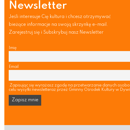
Newsletter
Jeśli interesuje Cię kultura i chcesz otrzymywać
bieżące informacje na swoją skrzynkę e-mail.
Zarejestruj się i Subskrybuj nasz Newsletter
Imię
Email
Zapisując się wyrażasz zgodę na przetwarzanie danych osob
celu wysyłki newsletteraz przez Gminny Ośrodek Kultury w Dywi